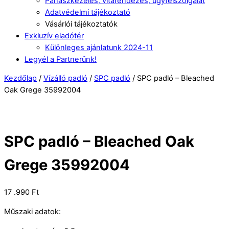
Panaszkezelés, vitarendezés, ügyfélszolgálat
Adatvédelmi tájékoztató
Vásárlói tájékoztatók
Exkluzív eladótér
Különleges ajánlatunk 2024-11
Legyél a Partnerünk!
Kezdőlap
/
Vízálló padló
/
SPC padló
/ SPC padló – Bleached
Oak Grege 35992004
SPC padló – Bleached Oak
Grege 35992004
17 .990
Ft
Műszaki adatok: