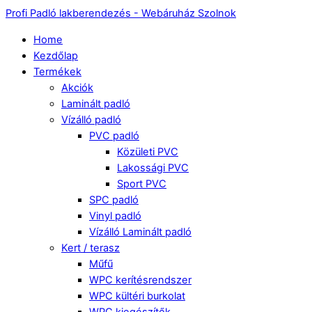
Profi Padló lakberendezés - Webáruház Szolnok
Home
Kezdőlap
Termékek
Akciók
Laminált padló
Vízálló padló
PVC padló
Közületi PVC
Lakossági PVC
Sport PVC
SPC padló
Vinyl padló
Vízálló Laminált padló
Kert / terasz
Műfű
WPC kerítésrendszer
WPC kültéri burkolat
WPC kiegészítők