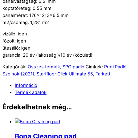
panelvastagság: 6,5 mm
koptatóréteg: 0,55 mm
panelméret: 176x1213x6,5 mm
m2/csomag: 1,281 m2
vízálló: igen
fózolt: igen
ütésálló: igen
garancia: 20 év (lakossági)/10 év (közületi)
Kategóriák:
Összes termék
,
SPC padló
Címkék:
Profi Padló
Szolnok (2021)
,
Starffloor Click Ultimate 55
,
Tarkett
Információ
Termék adatok
Érdekelhetnek még…
Bona Cleaning pad