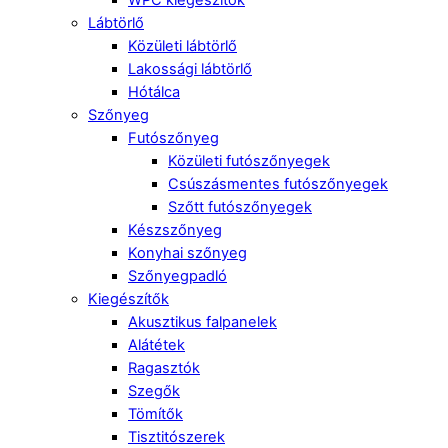
Lábtörlő
Közületi lábtörlő
Lakossági lábtörlő
Hótálca
Szőnyeg
Futószőnyeg
Közületi futószőnyegek
Csúszásmentes futószőnyegek
Szőtt futószőnyegek
Készszőnyeg
Konyhai szőnyeg
Szőnyegpadló
Kiegészítők
Akusztikus falpanelek
Alátétek
Ragasztók
Szegők
Tömítők
Tisztitószerek