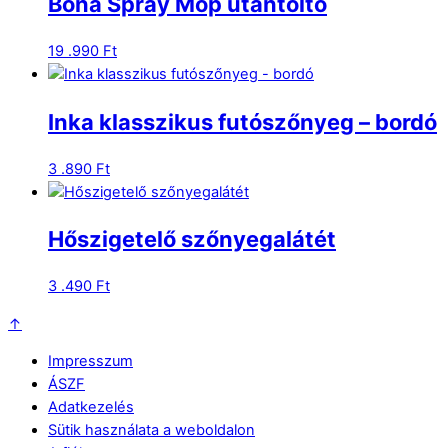
Bona Spray Mop utántöltő
19 .990
Ft
Inka klasszikus futószőnyeg – bordó
3 .890
Ft
Hőszigetelő szőnyegalátét
3 .490
Ft
↑
Impresszum
ÁSZF
Adatkezelés
Sütik használata a weboldalon