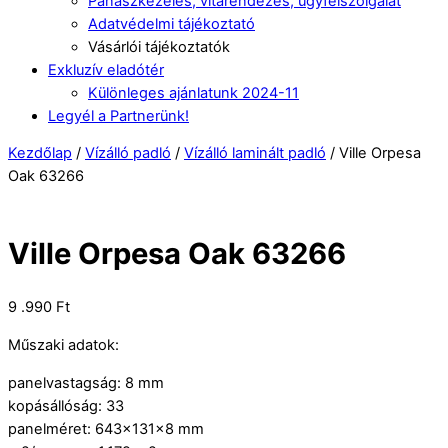
Panaszkezelés, vitarendezés, ügyfélszolgálat
Adatvédelmi tájékoztató
Vásárlói tájékoztatók
Exkluzív eladótér
Különleges ajánlatunk 2024-11
Legyél a Partnerünk!
Kezdőlap
/
Vízálló padló
/
Vízálló laminált padló
/ Ville Orpesa
Oak 63266
Ville Orpesa Oak 63266
9 .990
Ft
Műszaki adatok:
panelvastagság: 8 mm
kopásállóság: 33
panelméret: 643x131x8 mm