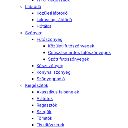
Lábtörlő
Közületi lábtörlő
Lakossági lábtörlő
Hótálca
Szőnyeg
Futószőnyeg
Közületi futószőnyegek
Csúszásmentes futószőnyegek
Szőtt futószőnyegek
Készszőnyeg
Konyhai szőnyeg
Szőnyegpadló
Kiegészítők
Akusztikus falpanelek
Alátétek
Ragasztók
Szegők
Tömítők
Tisztitószerek