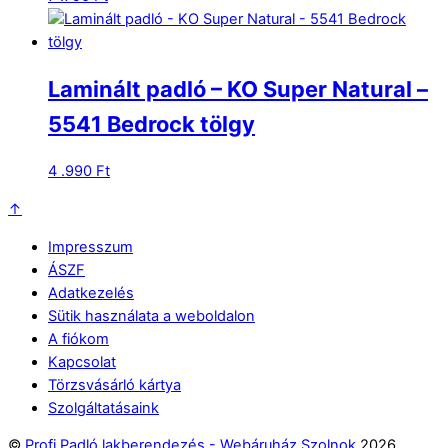
Laminált padló – KO Super Natural –
5541 Bedrock tölgy
4 .990
Ft
↑
Impresszum
ÁSZF
Adatkezelés
Sütik használata a weboldalon
A fiókom
Kapcsolat
Törzsvásárló kártya
Szolgáltatásaink
©
Profi Padló lakberendezés - Webáruház Szolnok
2026