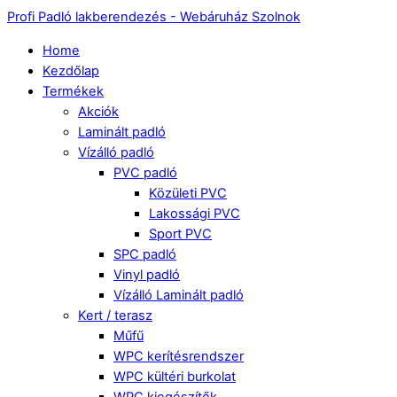
Profi Padló lakberendezés - Webáruház Szolnok
Home
Kezdőlap
Termékek
Akciók
Laminált padló
Vízálló padló
PVC padló
Közületi PVC
Lakossági PVC
Sport PVC
SPC padló
Vinyl padló
Vízálló Laminált padló
Kert / terasz
Műfű
WPC kerítésrendszer
WPC kültéri burkolat
WPC kiegészítők